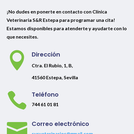
¡No dudes en ponerte en contacto con Clínica
Veterinaria S&R Estepa para programar una cita!
Estamos disponibles para atenderte y ayudarte con lo
que necesites.

Dirección
Ctra. El Rubio, 1, B,
41560 Estepa, Sevilla

Teléfono
744 61 01 81

Correo electrónico
syrveterinarios@gmail.com